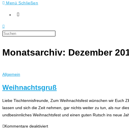
Menü
Schließen
Press
Escape
to
Monatsarchiv: Dezember 20
close
the
search
Allgemein
panel.
Weihnachtsgruß
Liebe Tischtennisfreunde, Zum Weihnachtsfest wünschen wir Euch ZEIT!
lassen und sich die Zeit nehmen, gar nichts weiter zu tun, als nur 
undbesinnliches Weihnachtsfest und einen guten Rutsch ins neue Ja
für
Kommentare deaktiviert