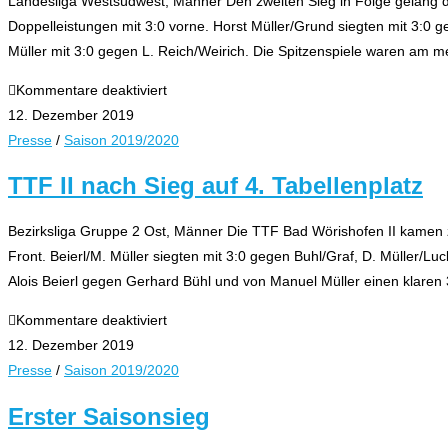
Landesliga Westsüdwest, Männer Den zweiten Sieg in Folge gelang 
Doppelleistungen mit 3:0 vorne. Horst Müller/Grund siegten mit 3:
Müller mit 3:0 gegen L. Reich/Weirich. Die Spitzenspiele waren am
für
Kommentare deaktiviert
TTF
12. Dezember 2019
I
Presse
/
Saison 2019/2020
schafft
TTF II nach Sieg auf 4. Tabellenplatz
Anschluss
ans
Bezirksliga Gruppe 2 Ost, Männer Die TTF Bad Wörishofen II kamen z
Mittelfeld
Front. Beierl/M. Müller siegten mit 3:0 gegen Buhl/Graf, D. Müller/L
Alois Beierl gegen Gerhard Bühl und von Manuel Müller einen klaren
für
Kommentare deaktiviert
TTF
12. Dezember 2019
II
Presse
/
Saison 2019/2020
nach
Erster Saisonsieg
Sieg
auf