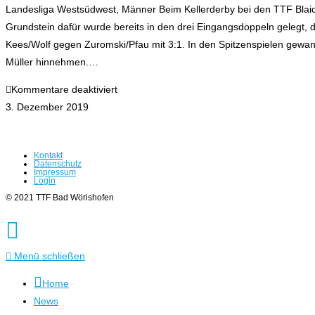
Landesliga Westsüdwest, Männer Beim Kellerderby bei den TTF Blaich
4.
Grundstein dafür wurde bereits in den drei Eingangsdoppeln gelegt, 
Tabellenplatz
Kees/Wolf gegen Zuromski/Pfau mit 3:1. In den Spitzenspielen gew
Müller hinnehmen.…
für
Kommentare deaktiviert
Erster
3. Dezember 2019
Saisonsieg
Kontakt
Datenschutz
Impressum
Login
© 2021 TTF Bad Wörishofen
Menü schließen
Home
News