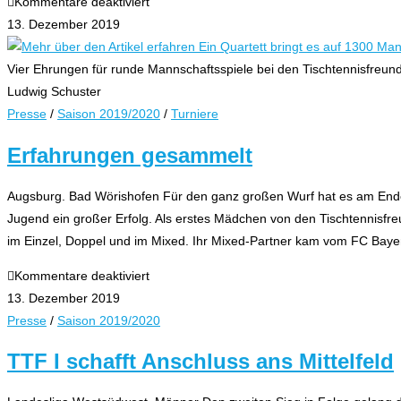
für
Kommentare deaktiviert
Ein
13. Dezember 2019
Quartett
bringt
Vier Ehrungen für runde Mannschaftsspiele bei den Tischtennisfreun
es
Ludwig Schuster
auf
Presse
/
Saison 2019/2020
/
Turniere
1300
Erfahrungen gesammelt
Mannschaftsspiele
–
Augsburg. Bad Wörishofen Für den ganz großen Wurf hat es am Ende 
Tischtennisfreunde
Jugend ein großer Erfolg. Als erstes Mädchen von den Tischtennisfreu
ehren
im Einzel, Doppel und im Mixed. Ihr Mixed-Partner kam vom FC Bay
langjährige
Spieler
für
Kommentare deaktiviert
Erfahrungen
13. Dezember 2019
gesammelt
Presse
/
Saison 2019/2020
TTF I schafft Anschluss ans Mittelfeld