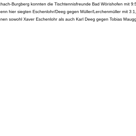
ach-Burgberg konnten die Tischtennisfreunde Bad Wörishofen mit 9:5 i
denn hier siegten Eschenlohr/Deeg gegen Müller/Lerchenmüller mit 3:1
annen sowohl Xaver Eschenlohr als auch Karl Deeg gegen Tobias Maug