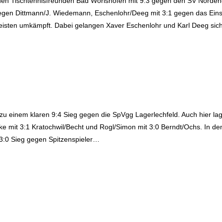
den Tischtennisfreunden Bad Wörishofen mit 9:3 gegen den SV Norden
0 gegen Dittmann/J. Wiedemann, Eschenlohr/Deeg mit 3:1 gegen das Ei
 meisten umkämpft. Dabei gelangen Xaver Eschenlohr und Karl Deeg sic
u einem klaren 9:4 Sieg gegen die SpVgg Lagerlechfeld. Auch hier la
ucke mit 3:1 Kratochwil/Becht und Rogl/Simon mit 3:0 Berndt/Ochs. In d
 3:0 Sieg gegen Spitzenspieler…