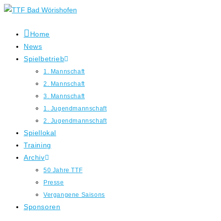
Zum
Inhalt
springen
Home
News
Spielbetrieb
1. Mannschaft
2. Mannschaft
3. Mannschaft
1. Jugendmannschaft
2. Jugendmannschaft
Spiellokal
Training
Archiv
50 Jahre TTF
Presse
Vergangene Saisons
Sponsoren