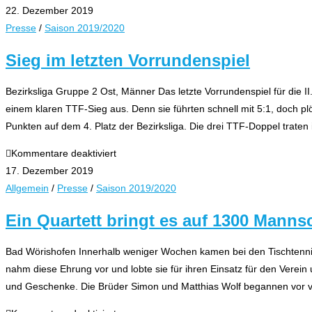
Weihnachtsgruß
22. Dezember 2019
Presse
/
Saison 2019/2020
Sieg im letzten Vorrundenspiel
Bezirksliga Gruppe 2 Ost, Männer Das letzte Vorrundenspiel für di
einem klaren TTF-Sieg aus. Denn sie führten schnell mit 5:1, doch pl
Punkten auf dem 4. Platz der Bezirksliga. Die drei TTF-Doppel trat
für
Kommentare deaktiviert
Sieg
17. Dezember 2019
im
Allgemein
/
Presse
/
Saison 2019/2020
letzten
Ein Quartett bringt es auf 1300 Manns
Vorrundenspiel
Bad Wörishofen Innerhalb weniger Wochen kamen bei den Tischtenni
nahm diese Ehrung vor und lobte sie für ihren Einsatz für den Verein
und Geschenke. Die Brüder Simon und Matthias Wolf begannen vor v