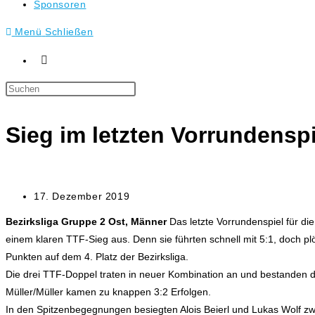
Sponsoren
Menü
Schließen
Press
Escape
to
Sieg im letzten Vorrundenspi
close
the
search
panel.
Beitrag
17. Dezember 2019
veröffentlicht:
Bezirksliga Gruppe 2 Ost, Männer
Das letzte Vorrundenspiel für d
einem klaren TTF-Sieg aus. Denn sie führten schnell mit 5:1, doch pl
Punkten auf dem 4. Platz der Bezirksliga.
Die drei TTF-Doppel traten in neuer Kombination an und bestanden d
Müller/Müller kamen zu knappen 3:2 Erfolgen.
In den Spitzenbegegnungen besiegten Alois Beierl und Lukas Wolf zw