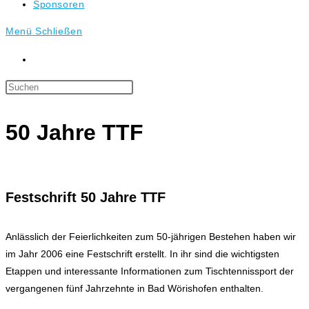
Sponsoren
Menü
Schließen
Press
Escape
to
50 Jahre TTF
close
the
search
panel.
Festschrift 50 Jahre TTF
Anlässlich der Feierlichkeiten zum 50-jährigen Bestehen haben wir
im Jahr 2006 eine Festschrift erstellt. In ihr sind die wichtigsten
Etappen und interessante Informationen zum Tischtennissport der
vergangenen fünf Jahrzehnte in Bad Wörishofen enthalten.