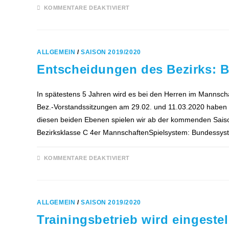
FÜR
KOMMENTARE DEAKTIVIERT
WAS
LEHRT
UNS
DIE
CORONA-
KRISE
ALLGEMEIN
/
SAISON 2019/2020
Entscheidungen des Bezirks: B
In spätestens 5 Jahren wird es bei den Herren im Mannsch
Bez.-Vorstandssitzungen am 29.02. und 11.03.2020 haben wi
diesen beiden Ebenen spielen wir ab der kommenden Saison
Bezirksklasse C 4er MannschaftenSpielsystem: Bundess
FÜR
KOMMENTARE DEAKTIVIERT
ENTSCHEIDUNGEN
DES
BEZIRKS:
BALD
KEINE
6ER-
ALLGEMEIN
/
SAISON 2019/2020
MANNSCHAFTEN
MEHR
Trainingsbetrieb wird eingestel