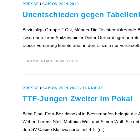
TRAININGSBETRIEB
PRESSE
/
SAISON 2019/2020
DER
TTF
Unentschieden gegen Tabellenl
Bezirksliga Gruppe 2 Ost, Männer Die Tischtennisfreunde 
zwar ohne ihren Spitzenspieler Dieter Gerhardinger antret
Dieser Vorsprung konnte aber in den Einzeln nur vereinze
FÜR
KOMMENTARE DEAKTIVIERT
UNENTSCHIEDEN
GEGEN
TABELLENLETZTEN
PRESSE
/
SAISON 2019/2020
/
TURNIERE
TTF-Jungen Zweiter im Pokal
Beim Final-Four-Bezirkspokal in Biessenhofen belegte die
Weber, Lorenz Steil, Matthias Wolf und Simon Wolf. Sie 
den SV Casino Kleinwalsertal mit 4:1. (er)