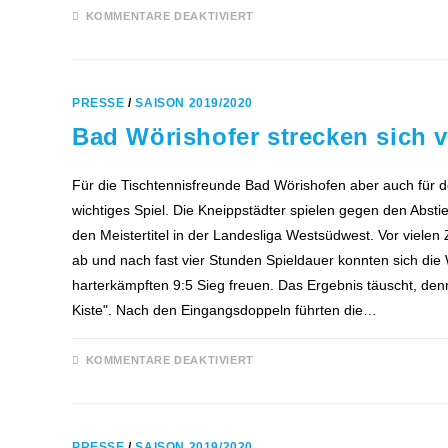
FÜR
KOMMENTARE DEAKTIVIERT
TTF-
JUNGEN
ZWEITER
IM
POKAL
PRESSE
/
SAISON 2019/2020
Bad Wörishofer strecken sich v
Für die Tischtennisfreunde Bad Wörishofen aber auch für 
wichtiges Spiel. Die Kneippstädter spielen gegen den Abst
den Meistertitel in der Landesliga Westsüdwest. Vor vielen
ab und nach fast vier Stunden Spieldauer konnten sich die
harterkämpften 9:5 Sieg freuen. Das Ergebnis täuscht, de
Kiste". Nach den Eingangsdoppeln führten die…
FÜR
KOMMENTARE DEAKTIVIERT
BAD
WÖRISHOFER
STRECKEN
SICH
VERGEBLICH
PRESSE
/
SAISON 2019/2020