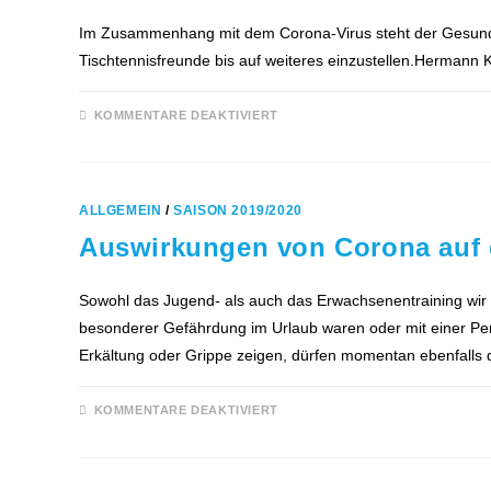
Im Zusammenhang mit dem Corona-Virus steht der Gesundhe
Tischtennisfreunde bis auf weiteres einzustellen.Hermann
FÜR
KOMMENTARE DEAKTIVIERT
TRAININGSBETRIEB
WIRD
EINGESTELLT
ALLGEMEIN
/
SAISON 2019/2020
Auswirkungen von Corona auf d
Sowohl das Jugend- als auch das Erwachsenentraining wir v
besonderer Gefährdung im Urlaub waren oder mit einer Perso
Erkältung oder Grippe zeigen, dürfen momentan ebenfalls d
FÜR
KOMMENTARE DEAKTIVIERT
AUSWIRKUNGEN
VON
CORONA
AUF
DEN