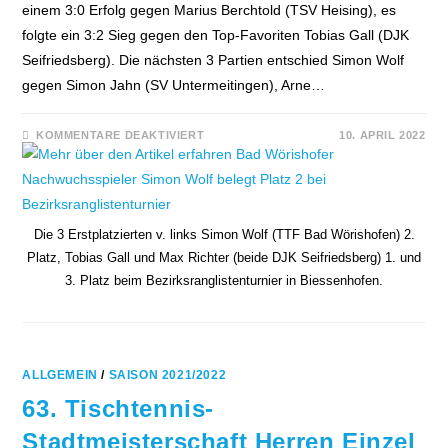
einem 3:0 Erfolg gegen Marius Berchtold (TSV Heising), es
folgte ein 3:2 Sieg gegen den Top-Favoriten Tobias Gall (DJK
Seifriedsberg). Die nächsten 3 Partien entschied Simon Wolf
gegen Simon Jahn (SV Untermeitingen), Arne…
FÜR
KOMMENTARE DEAKTIVIERT
10. APRIL 2022
BAD
WÖRISHOFER
NACHWUCHSSPIELER
SIMON
WOLF
BELEGT
PLATZ
Die 3 Erstplatzierten v. links Simon Wolf (TTF Bad Wörishofen) 2.
2
BEI
Platz, Tobias Gall und Max Richter (beide DJK Seifriedsberg) 1. und
BEZIRKSRANGLISTENTURNIER
3. Platz beim Bezirksranglistenturnier in Biessenhofen.
ALLGEMEIN
/
SAISON 2021/2022
63. Tischtennis-
Stadtmeisterschaft Herren Einzel