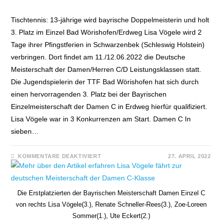
Tischtennis: 13-jährige wird bayrische Doppelmeisterin und holt
3. Platz im Einzel Bad Wörishofen/Erdweg Lisa Vögele wird 2
Tage ihrer Pfingstferien in Schwarzenbek (Schleswig Holstein)
verbringen. Dort findet am 11./12.06.2022 die Deutsche
Meisterschaft der Damen/Herren C/D Leistungsklassen statt.
Die Jugendspielerin der TTF Bad Wörishofen hat sich durch
einen hervorragenden 3. Platz bei der Bayrischen
Einzelmeisterschaft der Damen C in Erdweg hierfür qualifiziert.
Lisa Vögele war in 3 Konkurrenzen am Start. Damen C In
sieben…
FÜR
KOMMENTARE DEAKTIVIERT
27. APRIL 2022
LISA
VÖGELE
FÄHRT
ZUR
DEUTSCHEN
Die Erstplatzierten der Bayrischen Meisterschaft Damen Einzel C
MEISTERSCHAFT
DER
von rechts Lisa Vögele(3.), Renate Schneller-Rees(3.), Zoe-Loreen
DAMEN
C-
Sommer(1.), Ute Eckert(2.)
KLASSE