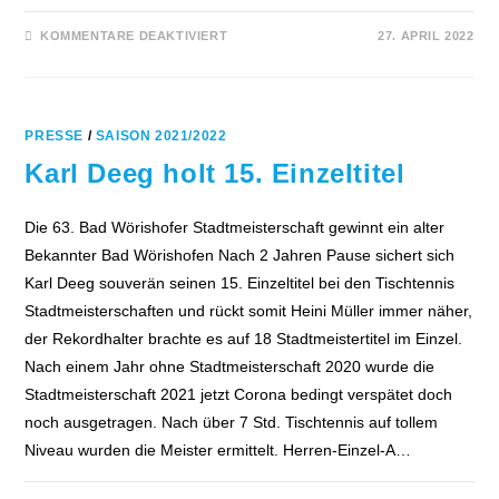
FÜR
KOMMENTARE DEAKTIVIERT
27. APRIL 2022
TTF
II
IST
VIZEMEISTER
DER
BEZIRKSLIGA-
OST
PRESSE
/
SAISON 2021/2022
–
IM
Karl Deeg holt 15. Einzeltitel
LETZTEN
AUSWÄRTSSPIEL
WAR
DIE
Die 63. Bad Wörishofer Stadtmeisterschaft gewinnt ein alter
LUFT
RAUS
Bekannter Bad Wörishofen Nach 2 Jahren Pause sichert sich
Karl Deeg souverän seinen 15. Einzeltitel bei den Tischtennis
Stadtmeisterschaften und rückt somit Heini Müller immer näher,
der Rekordhalter brachte es auf 18 Stadtmeistertitel im Einzel.
Nach einem Jahr ohne Stadtmeisterschaft 2020 wurde die
Stadtmeisterschaft 2021 jetzt Corona bedingt verspätet doch
noch ausgetragen. Nach über 7 Std. Tischtennis auf tollem
Niveau wurden die Meister ermittelt. Herren-Einzel-A…