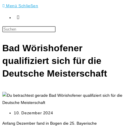
Menü
Schließen
Press
Escape
to
Bad Wörishofener
close
the
qualifiziert sich für die
search
Deutsche Meisterschaft
panel.
Beitrag
10. Dezember 2024
veröffentlicht:
Anfang Dezember fand in Bogen die 25. Bayerische