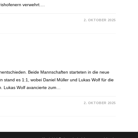
örishofenern verwehrt.…
2. OKTOBER 2025
nentschieden. Beide Mannschaften starteten in die neue
 stand es 1:1, wobei Daniel Müller und Lukas Wolf für die
len. Lukas Wolf avancierte zum…
2. OKTOBER 2025