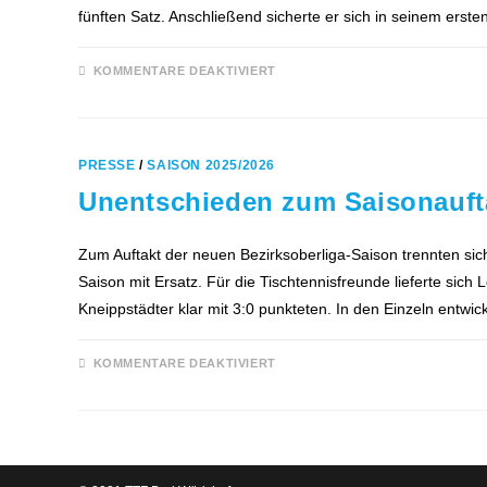
fünften Satz. Anschließend sicherte er sich in seinem erst
FÜR
KOMMENTARE DEAKTIVIERT
DEUTLICHE
NIEDERLAGE
GEGEN
TV
BOOS
III
PRESSE
/
SAISON 2025/2026
Unentschieden zum Saisonaufta
Zum Auftakt der neuen Bezirksoberliga-Saison trennten si
Saison mit Ersatz. Für die Tischtennisfreunde lieferte si
Kneippstädter klar mit 3:0 punkteten. In den Einzeln entw
FÜR
KOMMENTARE DEAKTIVIERT
UNENTSCHIEDEN
ZUM
SAISONAUFTAKT
IN
MARKTOBERDORF