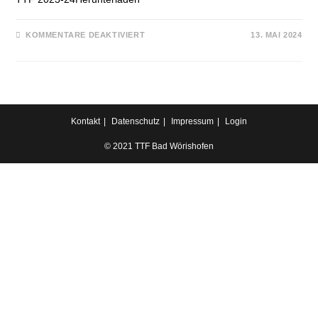
FÜR
KOMMENTARE DEAKTIVIERT
13. MAI 2024
SAISONABSCHLUSS
2023/2024
Kontakt
Datenschutz
Impressum
Login
© 2021 TTF Bad Wörishofen