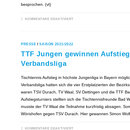
besprochen. (vt)
FÜR
KOMMENTARE DEAKTIVIERT
SAISONABSCHLUSSFEIER
BEI
DEN
TTF
BAD
WÖRISHOFEN
PRESSE
/
SAISON 2021/2022
TTF Jungen gewinnen Aufstieg
Verbandsliga
Tischtennis Aufstieg in höchste Jungenliga in Bayern mögli
Verbandsliga hatten sich die vier Erstplatzierten der Bezirk
waren TSV Durach, TV Waal, SV Dettingen und die TTF Bad 
Aufstiegsturniers stellten sich die Tischtennisfreunde Bad 
musste der TV Waal die Teilnahme kurzfristig absagen. So
Wörishofen gegen TSV Durach. Hier gewannen Simon Wol
FÜR
KOMMENTARE DEAKTIVIERT