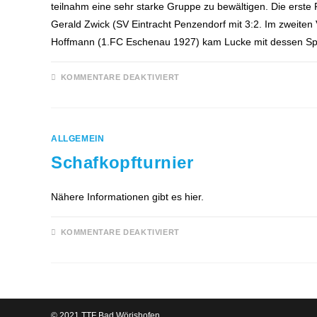
teilnahm eine sehr starke Gruppe zu bewältigen. Die erst
Gerald Zwick (SV Eintracht Penzendorf mit 3:2. Im zweite
Hoffmann (1.FC Eschenau 1927) kam Lucke mit dessen Sp
FÜR
KOMMENTARE DEAKTIVIERT
GERHARD
LUCKE
HOLT
BAYRISCHEN
MEISTERTITEL
ALLGEMEIN
Schafkopfturnier
Nähere Informationen gibt es hier.
FÜR
KOMMENTARE DEAKTIVIERT
SCHAFKOPFTURNIER
© 2021 TTF Bad Wörishofen