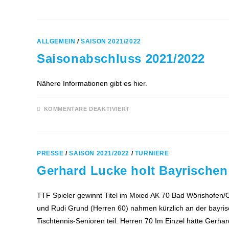
TTF
JUNGEN
GEWINNEN
AUFSTIEGSRUNDE
ZUR
VERBANDSLIGA
ALLGEMEIN
/
SAISON 2021/2022
Saisonabschluss 2021/2022
Nähere Informationen gibt es hier.
FÜR
KOMMENTARE DEAKTIVIERT
SAISONABSCHLUSS
2021/2022
PRESSE
/
SAISON 2021/2022
/
TURNIERE
Gerhard Lucke holt Bayrischen 
TTF Spieler gewinnt Titel im Mixed AK 70 Bad Wörishofen/
und Rudi Grund (Herren 60) nahmen kürzlich an der bayris
Tischtennis-Senioren teil. Herren 70 Im Einzel hatte Gerha