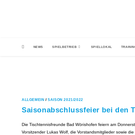
Zum
Inhalt
springen
NEWS
SPIELBETRIEB
SPIELLOKAL
TRAINI
ALLGEMEIN
/
SAISON 2021/2022
Saisonabschlussfeier bei den
Die Tischtennisfreunde Bad Wörishofen feiern am Donnersta
Vorsitzender Lukas Wolf, die Vorstandsmitglieder sowie d