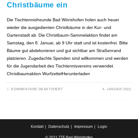
Christbäume ein
Die Tischtennisfreunde Bad Wörishofen holen auch heuer
wieder die ausgedienten Christbäume in der Kur- und
Gartenstadt ab. Die Christbaum-Sammelaktion findet am
Samstag, den 8. Januar, ab 9 Uhr statt und ist kostenfrei. Bitte
Bäume gut abdekorieren und gut sichtbar am Straßenrand
platzieren. Zugedachte Spenden sind willkommen und werden
für die Jugendarbeit des Tischtennisvereins verwendet.
Christbaumaktion WurfzettelHerunterladen
FÜR
KOMMENTARE DEAKTIVIERT
4. JANUAR 2022
TISCHTENNISFREUNDE
SAMMELN
CHRISTBÄUME
EIN
Kontakt
Datenschutz
Impressum
Login
© 2021 TTF Bad Wörishofen