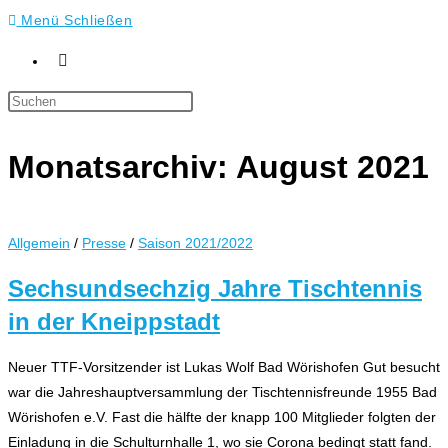
Menü
Schließen
Press
Escape
to
Monatsarchiv: August 2021
close
the
search
Allgemein
/
Presse
/
Saison 2021/2022
panel.
Sechsundsechzig Jahre Tischtennis
in der Kneippstadt
Neuer TTF-Vorsitzender ist Lukas Wolf Bad Wörishofen Gut besucht
war die Jahreshauptversammlung der Tischtennisfreunde 1955 Bad
Wörishofen e.V. Fast die hälfte der knapp 100 Mitglieder folgten der
Einladung in die Schulturnhalle 1, wo sie Corona bedingt statt fand.