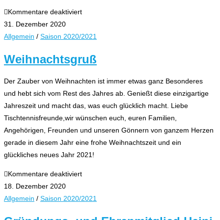
für
Kommentare deaktiviert
Christbäume
31. Dezember 2020
werden
Allgemein
/
Saison 2020/2021
nicht
Weihnachtsgruß
eingesammelt
Der Zauber von Weihnachten ist immer etwas ganz Besonderes
und hebt sich vom Rest des Jahres ab. Genießt diese einzigartige
Jahreszeit und macht das, was euch glücklich macht. Liebe
Tischtennisfreunde,wir wünschen euch, euren Familien,
Angehörigen, Freunden und unseren Gönnern von ganzem Herzen
gerade in diesem Jahr eine frohe Weihnachtszeit und ein
glückliches neues Jahr 2021!
für
Kommentare deaktiviert
Weihnachtsgruß
18. Dezember 2020
Allgemein
/
Saison 2020/2021