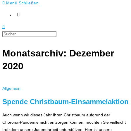
Menü
Schließen
Press
Escape
to
Monatsarchiv: Dezember
close
the
2020
search
panel.
Allgemein
Spende Christbaum-Einsammelaktion
Auch wenn wir dieses Jahr Ihren Christbaum aufgrund der
Chorona-Pandemie nicht entsorgen können, möchten Sie vielleicht
trotzdem unsere Jugendarbeit unterstützen. Hier ist unsere