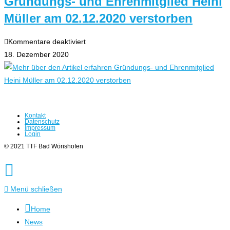
Gründungs- und Ehrenmitglied Heini
Müller am 02.12.2020 verstorben
für
Kommentare deaktiviert
Gründungs-
18. Dezember 2020
und
Ehrenmitglied
Heini
Müller
Kontakt
am
Datenschutz
Impressum
02.12.2020
Login
verstorben
© 2021 TTF Bad Wörishofen
Menü schließen
Home
News